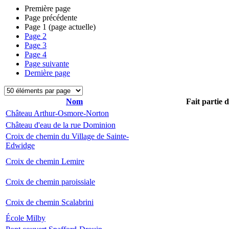
Première page
Page précédente
Page
1
(page actuelle)
Page
2
Page
3
Page
4
Page suivante
Dernière page
Nom
Fait partie 
Château Arthur-Osmore-Norton
Château d'eau de la rue Dominion
Croix de chemin du Village de Sainte-
Edwidge
Croix de chemin Lemire
Croix de chemin paroissiale
Croix de chemin Scalabrini
École Milby