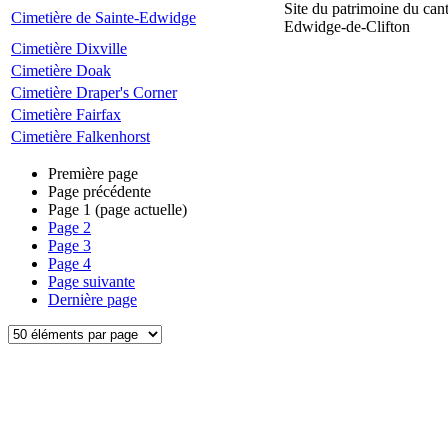
Site du patrimoine du can
Cimetière de Sainte-Edwidge
Edwidge-de-Clifton
Cimetière Dixville
Cimetière Doak
Cimetière Draper's Corner
Cimetière Fairfax
Cimetière Falkenhorst
Première page
Page précédente
Page
1
(page actuelle)
Page
2
Page
3
Page
4
Page suivante
Dernière page