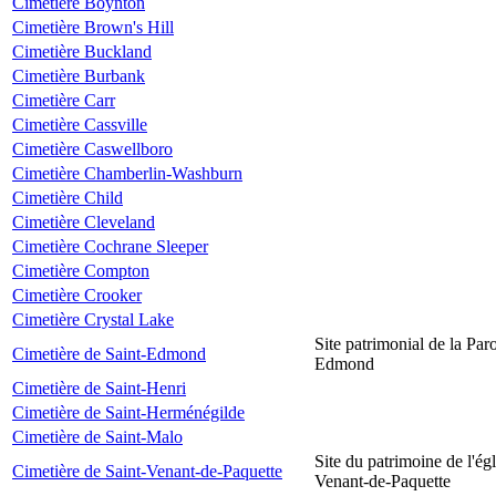
Cimetière Boynton
Cimetière Brown's Hill
Cimetière Buckland
Cimetière Burbank
Cimetière Carr
Cimetière Cassville
Cimetière Caswellboro
Cimetière Chamberlin-Washburn
Cimetière Child
Cimetière Cleveland
Cimetière Cochrane Sleeper
Cimetière Compton
Cimetière Crooker
Cimetière Crystal Lake
Site patrimonial de la Par
Cimetière de Saint-Edmond
Edmond
Cimetière de Saint-Henri
Cimetière de Saint-Herménégilde
Cimetière de Saint-Malo
Site du patrimoine de l'égl
Cimetière de Saint-Venant-de-Paquette
Venant-de-Paquette