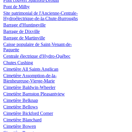
Pont couvert Spafford-Drouin
Pont de Milby
Site patrimonial de l'Ancienne-Centrale-
Hydroélectrique-de-la-Chute-Burroughs
Barrage d'Huntingville
Barrage de Dixville
Barrage de Martinville
Caisse populaire de Saint-Venant-de-
Paquette
Centrale électrique d'Hydro-Québec
Chutes Cushing
Cimetière All Saints Anglican
Cimetière Assomption-de-la-
Bienheureuse-Vierge-Marie
Cimetière Baldwin-Wheeler
Cimetière Barnston Pleasantview
Cimetière Belknap
Cimetière Bellows
Cimetière Bickford Corner
Cimetière Blanchard
Cimetière Bowen