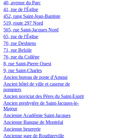
40, avenue du Parc
41, rue de l'Église
452, rang Saint-Jean-Baptiste
519, route 297 Nord
565, rue Saint-Jacques Nord
65, rue de l'Église
70, rue Desbiens
71, rue Belzile
76, rue du Collège
8, rue Saint-Pierre Ouest
9, rue Saint-Charles
Ancien bureau de poste d'Amqui
Ancien hôtel de ville et caserne de
pompiers
Ancien noviciat des Pères du Saint-Esprit
Ancien presbytère de Saint-Jacques-le-
Majeur
Ancienne Académie Saint-Jacques
Ancienne Banque de Montréal
Ancienne beurrerie
Ancienne gare de Routhierville