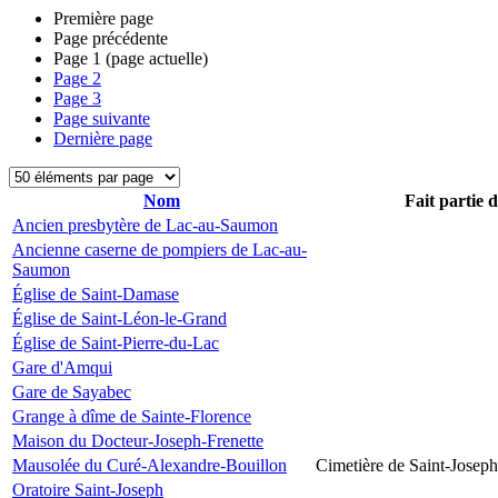
Première page
Page précédente
Page
1
(page actuelle)
Page
2
Page
3
Page suivante
Dernière page
Nom
Fait partie 
Ancien presbytère de Lac-au-Saumon
Ancienne caserne de pompiers de Lac-au-
Saumon
Église de Saint-Damase
Église de Saint-Léon-le-Grand
Église de Saint-Pierre-du-Lac
Gare d'Amqui
Gare de Sayabec
Grange à dîme de Sainte-Florence
Maison du Docteur-Joseph-Frenette
Mausolée du Curé-Alexandre-Bouillon
Cimetière de Saint-Joseph
Oratoire Saint-Joseph