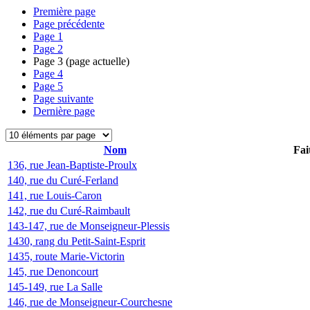
Première page
Page précédente
Page
1
Page
2
Page
3
(page actuelle)
Page
4
Page
5
Page suivante
Dernière page
Nom
Fai
136, rue Jean-Baptiste-Proulx
140, rue du Curé-Ferland
141, rue Louis-Caron
142, rue du Curé-Raimbault
143-147, rue de Monseigneur-Plessis
1430, rang du Petit-Saint-Esprit
1435, route Marie-Victorin
145, rue Denoncourt
145-149, rue La Salle
146, rue de Monseigneur-Courchesne