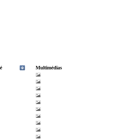
é
Multimédias