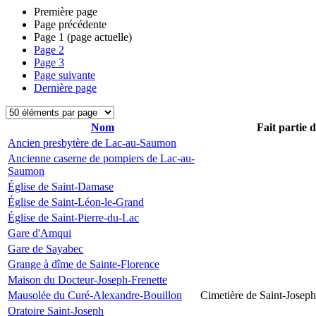
Première page
Page précédente
Page
1
(page actuelle)
Page
2
Page
3
Page suivante
Dernière page
Nom
Fait partie 
Ancien presbytère de Lac-au-Saumon
Ancienne caserne de pompiers de Lac-au-
Saumon
Église de Saint-Damase
Église de Saint-Léon-le-Grand
Église de Saint-Pierre-du-Lac
Gare d'Amqui
Gare de Sayabec
Grange à dîme de Sainte-Florence
Maison du Docteur-Joseph-Frenette
Mausolée du Curé-Alexandre-Bouillon
Cimetière de Saint-Joseph
Oratoire Saint-Joseph