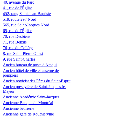
40, avenue du Parc
41, rue de l'Église
452, rang Saint-Jean-Baptiste
519, route 297 Nord
565, rue Saint-Jacques Nord
65, rue de l'Église
70, rue Desbiens
71, rue Belzile
76, rue du Collège
8, rue Saint-Pierre Ouest
9, rue Saint-Charles
Ancien bureau de poste d'Amqui
Ancien hôtel de ville et caserne de
pompiers
Ancien noviciat des Pères du Saint-Esprit
Ancien presbytère de Saint-Jacques-le-
Majeur
Ancienne Académie Saint-Jacques
Ancienne Banque de Montréal
Ancienne beurrerie
Ancienne gare de Routhierville