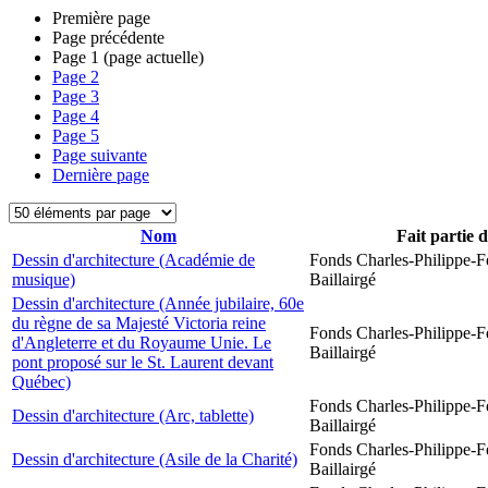
Première page
Page précédente
Page
1
(page actuelle)
Page
2
Page
3
Page
4
Page
5
Page suivante
Dernière page
Nom
Fait partie 
Dessin d'architecture (Académie de
Fonds Charles-Philippe-F
musique)
Baillairgé
Dessin d'architecture (Année jubilaire, 60e
du règne de sa Majesté Victoria reine
Fonds Charles-Philippe-F
d'Angleterre et du Royaume Unie. Le
Baillairgé
pont proposé sur le St. Laurent devant
Québec)
Fonds Charles-Philippe-F
Dessin d'architecture (Arc, tablette)
Baillairgé
Fonds Charles-Philippe-F
Dessin d'architecture (Asile de la Charité)
Baillairgé