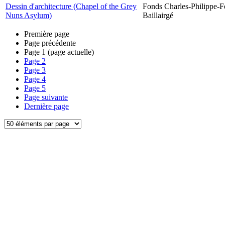
Dessin d'architecture (Chapel of the Grey
Fonds Charles-Philippe-F
Nuns Asylum)
Baillairgé
Première page
Page précédente
Page
1
(page actuelle)
Page
2
Page
3
Page
4
Page
5
Page suivante
Dernière page