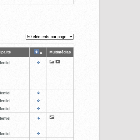
ipalité
Multimédias
entiel
entiel
entiel
entiel
entiel
entiel