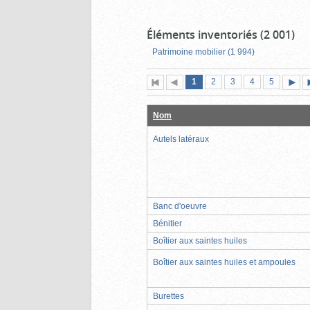
Éléments inventoriés (2 001)
Patrimoine mobilier (1 994)
Page
(page
Page
Page
Page
Page
1
Première
2
Page
3
4
5
actuelle)
page
précédente
suiva
Nom
Autels latéraux
Banc d'oeuvre
Bénitier
Boîtier aux saintes huiles
Boîtier aux saintes huiles et ampoules
Burettes