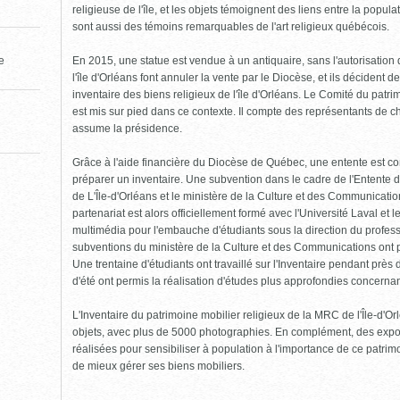
religieuse de l'île, et les objets témoignent des liens entre la popula
sont aussi des témoins remarquables de l'art religieux québécois.
En 2015, une statue est vendue à un antiquaire, sans l'autorisatio
le
l'île d'Orléans font annuler la vente par le Diocèse, et ils décident 
inventaire des biens religieux de l'île d'Orléans. Le Comité du patrim
est mis sur pied dans ce contexte. Il compte des représentants de c
assume la présidence.
Grâce à l'aide financière du Diocèse de Québec, une entente est co
préparer un inventaire. Une subvention dans le cadre de l'Entente 
de L'Île-d'Orléans et le ministère de la Culture et des Communicat
partenariat est alors officiellement formé avec l'Université Laval et
multimédia pour l'embauche d'étudiants sous la direction du profes
subventions du ministère de la Culture et des Communications ont pe
Une trentaine d'étudiants ont travaillé sur l'Inventaire pendant près
d'été ont permis la réalisation d'études plus approfondies concernant
L'Inventaire du patrimoine mobilier religieux de la MRC de l'Île-d'
objets, avec plus de 5000 photographies. En complément, des expos
réalisées pour sensibiliser à population à l'importance de ce patrimoi
de mieux gérer ses biens mobiliers.