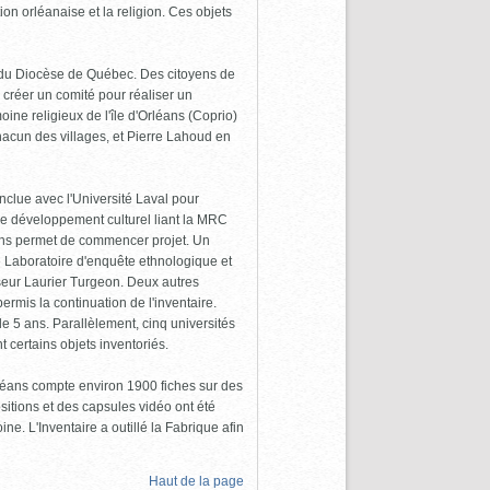
tion orléanaise et la religion. Ces objets
n du Diocèse de Québec. Des citoyens de
de créer un comité pour réaliser un
oine religieux de l'île d'Orléans (Coprio)
hacun des villages, et Pierre Lahoud en
nclue avec l'Université Laval pour
de développement culturel liant la MRC
ions permet de commencer projet. Un
 le Laboratoire d'enquête ethnologique et
seur Laurier Turgeon. Deux autres
rmis la continuation de l'inventaire.
 de 5 ans. Parallèlement, cinq universités
 certains objets inventoriés.
Orléans compte environ 1900 fiches sur des
itions et des capsules vidéo ont été
ne. L'Inventaire a outillé la Fabrique afin
Haut de la page