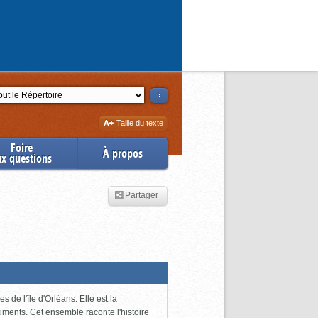
ction
Augmenter
Taille du texte
la
Foire
À propos
ux questions
Partager
 de l'île d'Orléans. Elle est la
iments. Cet ensemble raconte l'histoire