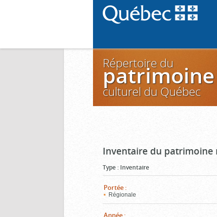
Répertoire du
patrimoine
culturel du Québec
Inventaire du patrimoine m
Type
:
Inventaire
Portée
:
Régionale
Année
: