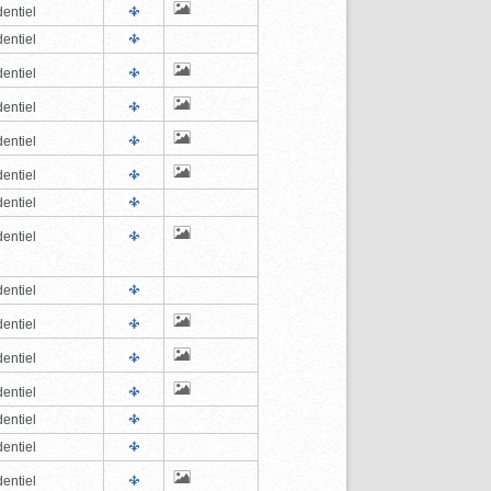
entiel
entiel
entiel
entiel
entiel
entiel
entiel
entiel
entiel
entiel
entiel
entiel
entiel
entiel
entiel