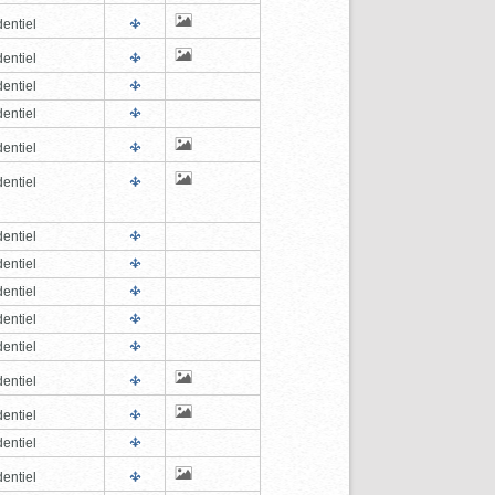
entiel
entiel
entiel
entiel
entiel
entiel
entiel
entiel
entiel
entiel
entiel
entiel
entiel
entiel
entiel