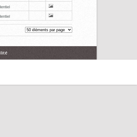
entiel
entiel
lité