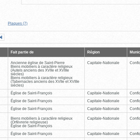
Plaques (7)
Page
Dernière
nte
page
Fait partie de
Région
Munic
Ancienne église de Saint-Pierre
Capitale-Nationale
Confid
Biens mobiliers à caractère religieux
(Autels anciens des XVIIe et XVIIIe
siècles)
Biens mobiliers à caractère religieux
(Tabernacles anciens des XVIIe et XVIIIe
siècles)
Église de Saint-François
Capitale-Nationale
Confid
Église de Saint-François
Capitale-Nationale
Confid
Église de Saint-François
Capitale-Nationale
Confid
Biens mobiliers à caractère religieux
Capitale-Nationale
Confid
(Orfèvrerie religieuse)
Église de Saint-François
Église de Saint-François
Capitale-Nationale
Confid