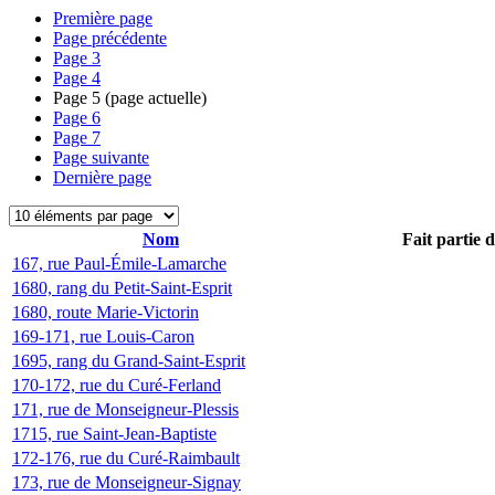
Première page
Page précédente
Page
3
Page
4
Page
5
(page actuelle)
Page
6
Page
7
Page suivante
Dernière page
Nom
Fait partie 
167, rue Paul-Émile-Lamarche
1680, rang du Petit-Saint-Esprit
1680, route Marie-Victorin
169-171, rue Louis-Caron
1695, rang du Grand-Saint-Esprit
170-172, rue du Curé-Ferland
171, rue de Monseigneur-Plessis
1715, rue Saint-Jean-Baptiste
172-176, rue du Curé-Raimbault
173, rue de Monseigneur-Signay