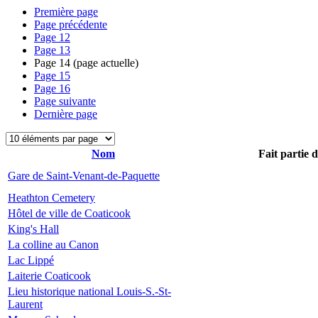
Première page
Page précédente
Page
12
Page
13
Page
14
(page actuelle)
Page
15
Page
16
Page suivante
Dernière page
Nom
Fait partie 
Gare de Saint-Venant-de-Paquette
Heathton Cemetery
Hôtel de ville de Coaticook
King's Hall
La colline au Canon
Lac Lippé
Laiterie Coaticook
Lieu historique national Louis-S.-St-
Laurent