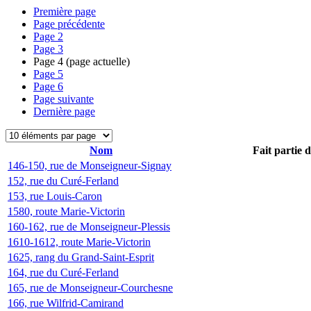
Première page
Page précédente
Page
2
Page
3
Page
4
(page actuelle)
Page
5
Page
6
Page suivante
Dernière page
Nom
Fait partie 
146-150, rue de Monseigneur-Signay
152, rue du Curé-Ferland
153, rue Louis-Caron
1580, route Marie-Victorin
160-162, rue de Monseigneur-Plessis
1610-1612, route Marie-Victorin
1625, rang du Grand-Saint-Esprit
164, rue du Curé-Ferland
165, rue de Monseigneur-Courchesne
166, rue Wilfrid-Camirand