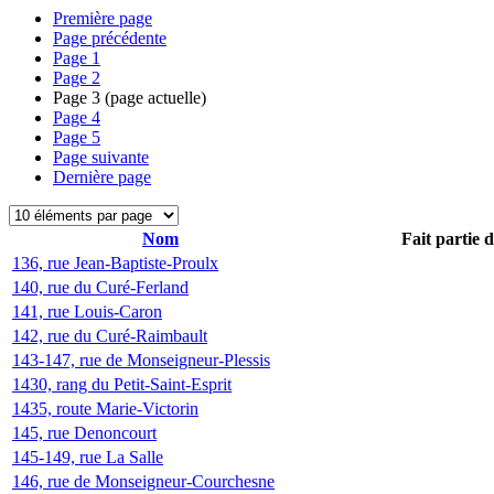
Première page
Page précédente
Page
1
Page
2
Page
3
(page actuelle)
Page
4
Page
5
Page suivante
Dernière page
Nom
Fait partie 
136, rue Jean-Baptiste-Proulx
140, rue du Curé-Ferland
141, rue Louis-Caron
142, rue du Curé-Raimbault
143-147, rue de Monseigneur-Plessis
1430, rang du Petit-Saint-Esprit
1435, route Marie-Victorin
145, rue Denoncourt
145-149, rue La Salle
146, rue de Monseigneur-Courchesne