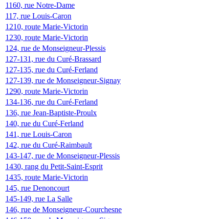
1160, rue Notre-Dame
117, rue Louis-Caron
1210, route Marie-Victorin
1230, route Marie-Victorin
124, rue de Monseigneur-Plessis
127-131, rue du Curé-Brassard
127-135, rue du Curé-Ferland
127-139, rue de Monseigneur-Signay
1290, route Marie-Victorin
134-136, rue du Curé-Ferland
136, rue Jean-Baptiste-Proulx
140, rue du Curé-Ferland
141, rue Louis-Caron
142, rue du Curé-Raimbault
143-147, rue de Monseigneur-Plessis
1430, rang du Petit-Saint-Esprit
1435, route Marie-Victorin
145, rue Denoncourt
145-149, rue La Salle
146, rue de Monseigneur-Courchesne