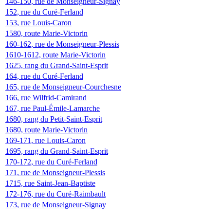
146-150, rue de Monseigneur-Signay
152, rue du Curé-Ferland
153, rue Louis-Caron
1580, route Marie-Victorin
160-162, rue de Monseigneur-Plessis
1610-1612, route Marie-Victorin
1625, rang du Grand-Saint-Esprit
164, rue du Curé-Ferland
165, rue de Monseigneur-Courchesne
166, rue Wilfrid-Camirand
167, rue Paul-Émile-Lamarche
1680, rang du Petit-Saint-Esprit
1680, route Marie-Victorin
169-171, rue Louis-Caron
1695, rang du Grand-Saint-Esprit
170-172, rue du Curé-Ferland
171, rue de Monseigneur-Plessis
1715, rue Saint-Jean-Baptiste
172-176, rue du Curé-Raimbault
173, rue de Monseigneur-Signay