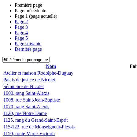
Première page
Page précédente
Page
1
(page actuelle)
Page
2
Page
3
Page
4
Page
5
Page suivante
Dernière page
Nom
Fai
Atelier et maison Rodolphe-Duguay
Palais de justice de Nicolet
Séminaire de Nicolet
1000, rang Saint-Alexis
1008, rue Saint-Jean-Baptiste
1070, rang Saint-Alexis
1120, rue Notre-Dame
1125, rang du Grand-Saint-Esprit
115-123, rue de Monseigneur-Plessis
1150, route Marie-Victorin