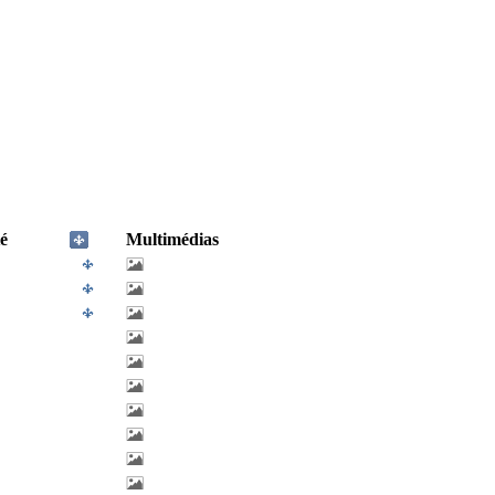
é
Multimédias