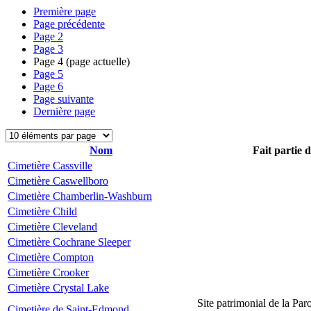
Première page
Page précédente
Page
2
Page
3
Page
4
(page actuelle)
Page
5
Page
6
Page suivante
Dernière page
Nom
Fait partie 
Cimetière Cassville
Cimetière Caswellboro
Cimetière Chamberlin-Washburn
Cimetière Child
Cimetière Cleveland
Cimetière Cochrane Sleeper
Cimetière Compton
Cimetière Crooker
Cimetière Crystal Lake
Site patrimonial de la Par
Cimetière de Saint-Edmond