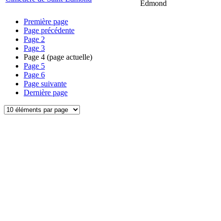
Edmond
Première page
Page précédente
Page
2
Page
3
Page
4
(page actuelle)
Page
5
Page
6
Page suivante
Dernière page