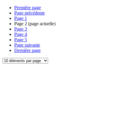
Première page
Page précédente
Page
1
Page
2
(page actuelle)
Page
3
Page
4
Page
5
Page suivante
Dernière page