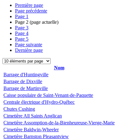
Première page
Page précédente
Page
1
Page
2
(page actuelle)
Page
3
Page
4
Page
5
Page suivante
Dernière page
Nom
Barrage d'Huntingville
Barrage de Dixville
Barrage de Martinville
Caisse populaire de Saint-Venant-de-Paquette
Centrale électrique d'Hydro-Québec
Chutes Cushing
Cimetière All Saints Anglican
Cimetière Assomption-de-la-Bienheureuse-Vierge-Marie
Cimetière Baldwin-Wheeler
Cimetière Barnston Pleasantview