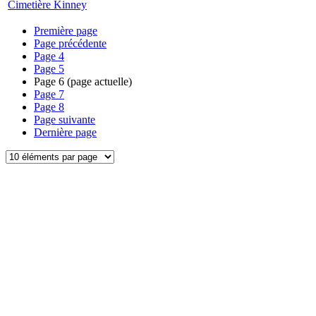
Cimetière Kinney
Première page
Page précédente
Page
4
Page
5
Page
6
(page actuelle)
Page
7
Page
8
Page suivante
Dernière page