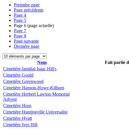
Première page
Page précédente
Page
4
Page
5
Page
6
(page actuelle)
Page
7
Page
8
Page suivante
Dernière page
Nom
Fait partie 
Cimetière familial Isaac Hill's
Cimetière Gould
Cimetière Greenwood
Cimetière Hanson-Howe-Kilburn
Cimetière Herbert Lawton Memorial
Advent
Cimetière Horn
Cimetière Huntingville Universalist
Cimetière Hyatt
Cimetière Ives Hill