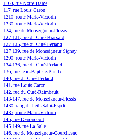
1160, rue Notre-Dame
117, rue Louis-Caron
1210, route Marie-Victorin
1230, route Marie-Victorin
124, rue de Monseigneur-Plessis
127-131, rue du Curé-Brassard
127-135, rue du Curé-Ferland
127-139, rue de Monseigneur-Signay
1290, route Marie-Victorin
134-136, rue du Curé-Ferland
136, rue Jean-Baptiste-Proulx
140, rue du Curé-Ferland
141, rue Louis-Caron
142, rue du Curé-Raimbault
143-147, rue de Monseigneur-Plessis
1430, rang du Petit-Saint-Esprit
1435, route Marie-Victorin
145, rue Denoncourt
145-149, rue La Salle
146, rue de Monseigneur-Courchesne