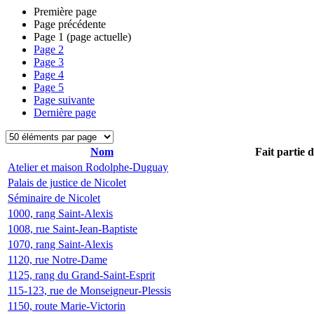
Première page
Page précédente
Page
1
(page actuelle)
Page
2
Page
3
Page
4
Page
5
Page suivante
Dernière page
Nom
Fait partie 
Atelier et maison Rodolphe-Duguay
Palais de justice de Nicolet
Séminaire de Nicolet
1000, rang Saint-Alexis
1008, rue Saint-Jean-Baptiste
1070, rang Saint-Alexis
1120, rue Notre-Dame
1125, rang du Grand-Saint-Esprit
115-123, rue de Monseigneur-Plessis
1150, route Marie-Victorin