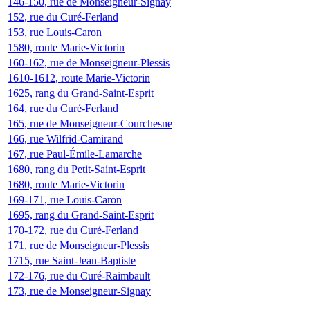
146-150, rue de Monseigneur-Signay
152, rue du Curé-Ferland
153, rue Louis-Caron
1580, route Marie-Victorin
160-162, rue de Monseigneur-Plessis
1610-1612, route Marie-Victorin
1625, rang du Grand-Saint-Esprit
164, rue du Curé-Ferland
165, rue de Monseigneur-Courchesne
166, rue Wilfrid-Camirand
167, rue Paul-Émile-Lamarche
1680, rang du Petit-Saint-Esprit
1680, route Marie-Victorin
169-171, rue Louis-Caron
1695, rang du Grand-Saint-Esprit
170-172, rue du Curé-Ferland
171, rue de Monseigneur-Plessis
1715, rue Saint-Jean-Baptiste
172-176, rue du Curé-Raimbault
173, rue de Monseigneur-Signay