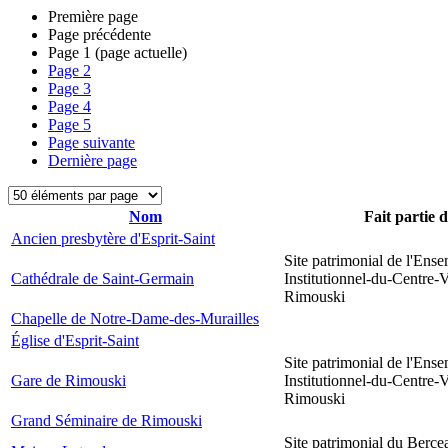
Première page
Page précédente
Page
1
(page actuelle)
Page
2
Page
3
Page
4
Page
5
Page suivante
Dernière page
Nom
Fait partie 
Ancien presbytère d'Esprit-Saint
Site patrimonial de l'Ens
Cathédrale de Saint-Germain
Institutionnel-du-Centre-V
Rimouski
Chapelle de Notre-Dame-des-Murailles
Église d'Esprit-Saint
Site patrimonial de l'Ens
Gare de Rimouski
Institutionnel-du-Centre-V
Rimouski
Grand Séminaire de Rimouski
Site patrimonial du Berce