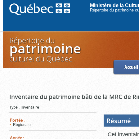
Ministère de la Cult
Répertoire du patrimoine c
Répertoire du
patrimoine
culturel du Québec
Accueil
Inventaire du patrimoine bâti de la MRC de R
Type
:
Inventaire
Résumé
(Boi
Portée
:
ouve
Régionale
cliq
pou
Cet inventai
ferm
Année
: