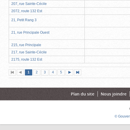
207, rue Sainte-Cécile
2072, route 132 Est
21, Petit Rang 3
21, rue Principale Ouest
215, rue Principale
217, rue Sainte-Cécile
2175, route 132 Est
Page
(page
Page
Page
Page
Page
1
Première
2
Page
3
4
5
Page
Dernière
actuelle)
page
précédente
suivante
page
Plan du site
Nous joindre
© Gouver