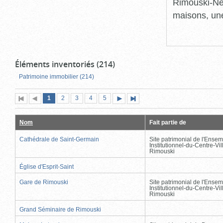
Rimouski-Nei
maisons, une
Éléments inventoriés (214)
Patrimoine immobilier (214)
Page
(page
Page
Page
Page
Page
1
Première
2
Page
3
4
5
Page
Dernière
actuelle)
page
précédente
suivante
page
Nom
Fait partie de
Cathédrale de Saint-Germain
Site patrimonial de l'Ensem
Institutionnel-du-Centre-Vil
Rimouski
Église d'Esprit-Saint
Gare de Rimouski
Site patrimonial de l'Ensem
Institutionnel-du-Centre-Vil
Rimouski
Grand Séminaire de Rimouski