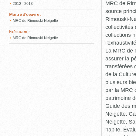
MRC de Rimou
2012 - 2013
source princ
Maître d'oeuvre
:
Rimouski-Nei
MRC de Rimouski-Neigette
collectivité
Exécutant
:
collections 
MRC de Rimouski-Neigette
l'exhaustivit
La MRC de Ri
assurer la p
transférées 
de la Cultur
plusieurs bi
par la MRC d
patrimoine d
Guide des ma
Neigette, C
Neigette, Sa
habite, Éval