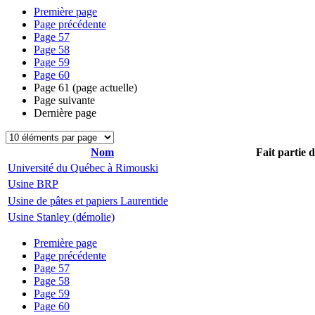
Première page
Page précédente
Page
57
Page
58
Page
59
Page
60
Page
61
(page actuelle)
Page suivante
Dernière page
Nom
Fait partie 
Université du Québec à Rimouski
Usine BRP
Usine de pâtes et papiers Laurentide
Usine Stanley (démolie)
Première page
Page précédente
Page
57
Page
58
Page
59
Page
60