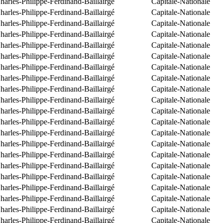
arles-Philippe-Ferdinand-Baillairgé
Capitale-Nationale
arles-Philippe-Ferdinand-Baillairgé
Capitale-Nationale
arles-Philippe-Ferdinand-Baillairgé
Capitale-Nationale
arles-Philippe-Ferdinand-Baillairgé
Capitale-Nationale
arles-Philippe-Ferdinand-Baillairgé
Capitale-Nationale
arles-Philippe-Ferdinand-Baillairgé
Capitale-Nationale
arles-Philippe-Ferdinand-Baillairgé
Capitale-Nationale
arles-Philippe-Ferdinand-Baillairgé
Capitale-Nationale
arles-Philippe-Ferdinand-Baillairgé
Capitale-Nationale
arles-Philippe-Ferdinand-Baillairgé
Capitale-Nationale
arles-Philippe-Ferdinand-Baillairgé
Capitale-Nationale
arles-Philippe-Ferdinand-Baillairgé
Capitale-Nationale
arles-Philippe-Ferdinand-Baillairgé
Capitale-Nationale
arles-Philippe-Ferdinand-Baillairgé
Capitale-Nationale
arles-Philippe-Ferdinand-Baillairgé
Capitale-Nationale
arles-Philippe-Ferdinand-Baillairgé
Capitale-Nationale
arles-Philippe-Ferdinand-Baillairgé
Capitale-Nationale
arles-Philippe-Ferdinand-Baillairgé
Capitale-Nationale
arles-Philippe-Ferdinand-Baillairgé
Capitale-Nationale
arles-Philippe-Ferdinand-Baillairgé
Capitale-Nationale
arles-Philippe-Ferdinand-Baillairgé
Capitale-Nationale