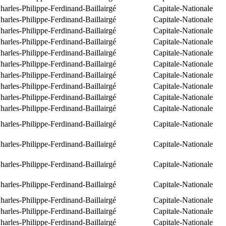
arles-Philippe-Ferdinand-Baillairgé
Capitale-Nationale
arles-Philippe-Ferdinand-Baillairgé
Capitale-Nationale
arles-Philippe-Ferdinand-Baillairgé
Capitale-Nationale
arles-Philippe-Ferdinand-Baillairgé
Capitale-Nationale
arles-Philippe-Ferdinand-Baillairgé
Capitale-Nationale
arles-Philippe-Ferdinand-Baillairgé
Capitale-Nationale
arles-Philippe-Ferdinand-Baillairgé
Capitale-Nationale
arles-Philippe-Ferdinand-Baillairgé
Capitale-Nationale
arles-Philippe-Ferdinand-Baillairgé
Capitale-Nationale
arles-Philippe-Ferdinand-Baillairgé
Capitale-Nationale
arles-Philippe-Ferdinand-Baillairgé
Capitale-Nationale
arles-Philippe-Ferdinand-Baillairgé
Capitale-Nationale
arles-Philippe-Ferdinand-Baillairgé
Capitale-Nationale
arles-Philippe-Ferdinand-Baillairgé
Capitale-Nationale
arles-Philippe-Ferdinand-Baillairgé
Capitale-Nationale
arles-Philippe-Ferdinand-Baillairgé
Capitale-Nationale
arles-Philippe-Ferdinand-Baillairgé
Capitale-Nationale