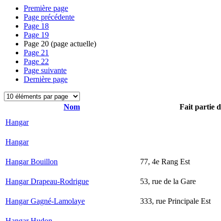
Première page
Page précédente
Page
18
Page
19
Page
20
(page actuelle)
Page
21
Page
22
Page suivante
Dernière page
Nom
Fait partie 
Hangar
Hangar
Hangar Bouillon
77, 4e Rang Est
Hangar Drapeau-Rodrigue
53, rue de la Gare
Hangar Gagné-Lamolaye
333, rue Principale Est
Hangar Hudon