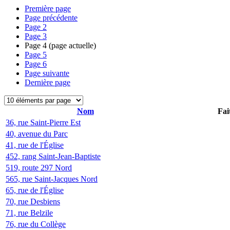
Première page
Page précédente
Page
2
Page
3
Page
4
(page actuelle)
Page
5
Page
6
Page suivante
Dernière page
Nom
Fai
36, rue Saint-Pierre Est
40, avenue du Parc
41, rue de l'Église
452, rang Saint-Jean-Baptiste
519, route 297 Nord
565, rue Saint-Jacques Nord
65, rue de l'Église
70, rue Desbiens
71, rue Belzile
76, rue du Collège