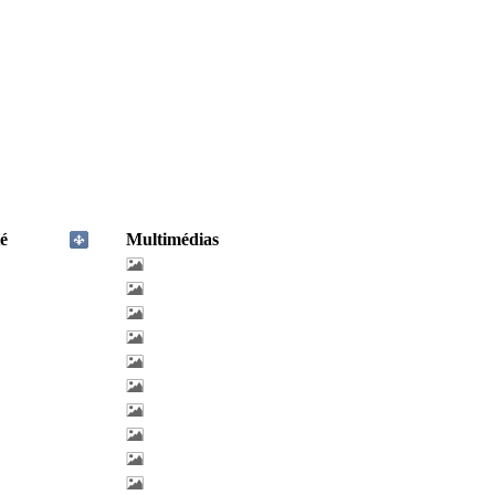
é
Multimédias