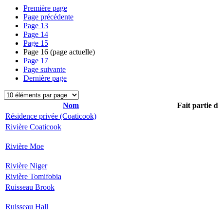
Première page
Page précédente
Page
13
Page
14
Page
15
Page
16
(page actuelle)
Page
17
Page suivante
Dernière page
Nom
Fait partie 
Résidence privée (Coaticook)
Rivière Coaticook
Rivière Moe
Rivière Niger
Rivière Tomifobia
Ruisseau Brook
Ruisseau Hall