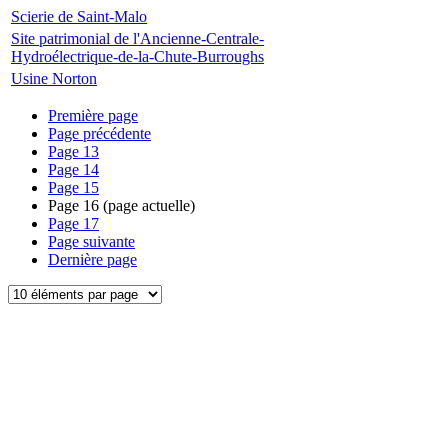
Scierie de Saint-Malo
Site patrimonial de l'Ancienne-Centrale-
Hydroélectrique-de-la-Chute-Burroughs
Usine Norton
Première page
Page précédente
Page
13
Page
14
Page
15
Page
16
(page actuelle)
Page
17
Page suivante
Dernière page