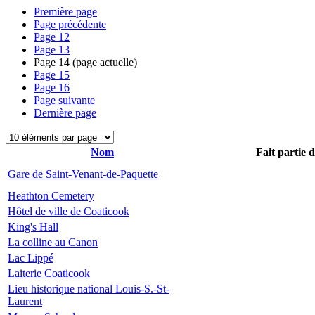
Première page
Page précédente
Page
12
Page
13
Page
14
(page actuelle)
Page
15
Page
16
Page suivante
Dernière page
Nom
Fait partie 
Gare de Saint-Venant-de-Paquette
Heathton Cemetery
Hôtel de ville de Coaticook
King's Hall
La colline au Canon
Lac Lippé
Laiterie Coaticook
Lieu historique national Louis-S.-St-
Laurent