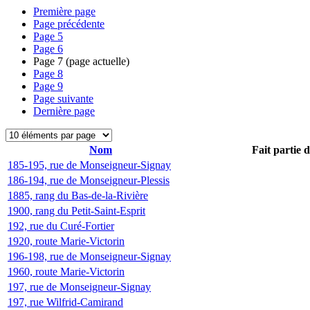
Première page
Page précédente
Page
5
Page
6
Page
7
(page actuelle)
Page
8
Page
9
Page suivante
Dernière page
Nom
Fait partie 
185-195, rue de Monseigneur-Signay
186-194, rue de Monseigneur-Plessis
1885, rang du Bas-de-la-Rivière
1900, rang du Petit-Saint-Esprit
192, rue du Curé-Fortier
1920, route Marie-Victorin
196-198, rue de Monseigneur-Signay
1960, route Marie-Victorin
197, rue de Monseigneur-Signay
197, rue Wilfrid-Camirand