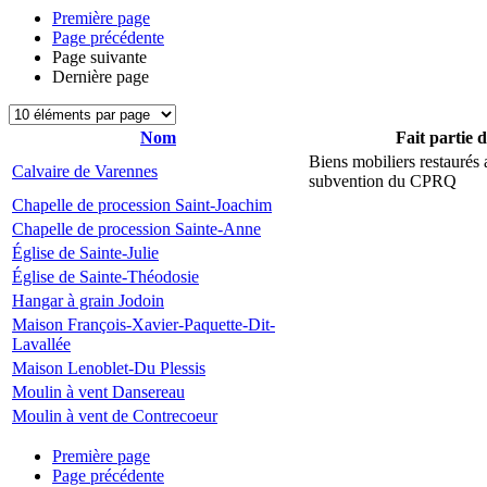
Première page
Page précédente
Page suivante
Dernière page
Nom
Fait partie 
Biens mobiliers restaurés
Calvaire de Varennes
subvention du CPRQ
Chapelle de procession Saint-Joachim
Chapelle de procession Sainte-Anne
Église de Sainte-Julie
Église de Sainte-Théodosie
Hangar à grain Jodoin
Maison François-Xavier-Paquette-Dit-
Lavallée
Maison Lenoblet-Du Plessis
Moulin à vent Dansereau
Moulin à vent de Contrecoeur
Première page
Page précédente