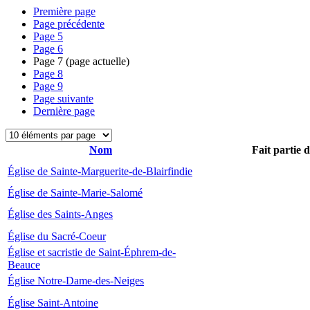
Première page
Page précédente
Page
5
Page
6
Page
7
(page actuelle)
Page
8
Page
9
Page suivante
Dernière page
Nom
Fait partie 
Église de Sainte-Marguerite-de-Blairfindie
Église de Sainte-Marie-Salomé
Église des Saints-Anges
Église du Sacré-Coeur
Église et sacristie de Saint-Éphrem-de-
Beauce
Église Notre-Dame-des-Neiges
Église Saint-Antoine