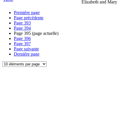
Elizabeth and Mary
Première page
Page précédente
Page
393
Page
394
Page
395
(page actuelle)
Page
396
Page
397
Page suivante
Dernière page