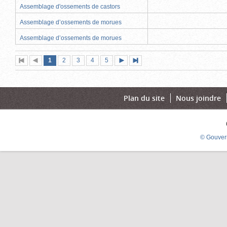
Assemblage d'ossements de castors
Assemblage d’ossements de morues
Assemblage d’ossements de morues
Page
(page
Page
Page
Page
Page
1
Première
2
Page
3
4
5
Page
Dernière
actuelle)
page
précédente
suivante
page
Plan du site
Nous joindre
© Gouver