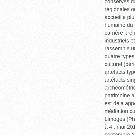
conservés da
régionales o
accueille plu
humaine du Q
carrière pré
industriels e
rassemble un
quatre types 
culturel (pér
artéfacts ty
artéfacts si
archéométriq
patrimoine a
est déjà app
médiation cu
Limoges (Pha
à 4 : mai 20
septembre 20