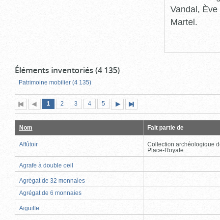
Vandal, Ève 
Martel.
Éléments inventoriés (4 135)
Patrimoine mobilier (4 135)
Page
(page
Page
Page
Page
Page
1
Première
2
Page
3
4
5
Page
Dernière
actuelle)
page
précédente
suivante
page
Nom
Fait partie de
Affûtoir
Collection archéologique d
Place-Royale
Agrafe à double oeil
Agrégat de 32 monnaies
Agrégat de 6 monnaies
Aiguille