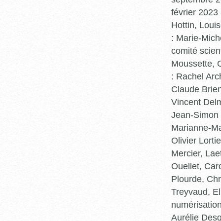
février 2023
Hottin, Loui
: Marie-Mic
comité scient
Moussette, C
: Rachel Arc
Claude Brie
Vincent Delm
Jean-Simon 
Marianne-Mar
Olivier Lort
Mercier, Lae
Ouellet, Car
Plourde, Chr
Treyvaud, El
numérisation
Aurélie Desg