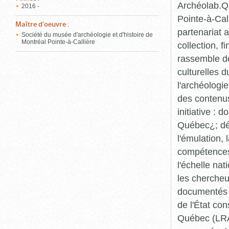
Archéolab.Qu
2016 -
Pointe-à-Call
Maître d'oeuvre
:
partenariat 
Société du musée d'archéologie et d'histoire de
Montréal Pointe-à-Callière
collection, 
rassemble de
culturelles d
l'archéologi
des contenus 
initiative :
Québec¿; dév
l'émulation,
compétences¿
l'échelle na
les chercheur
documentés p
de l'État co
Québec (LRAQ