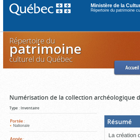
Ministère de la Cult
Répertoire du patrimoine c
Répertoire du
patrimoine
culturel du Québec
Accueil
Numérisation de la collection archéologique 
Type
:
Inventaire
Résumé
(Boi
Portée
:
ouve
Nationale
cliq
pou
La création 
ferm
Année
: