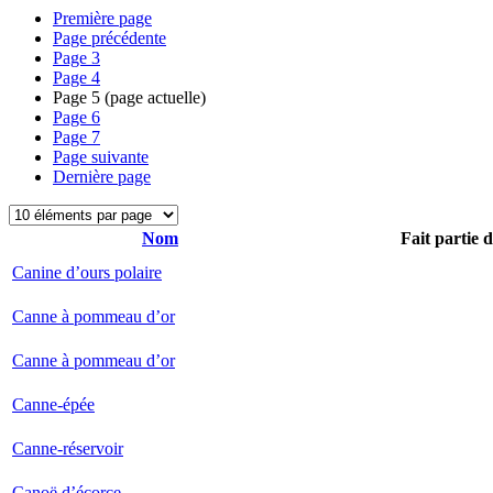
Première page
Page précédente
Page
3
Page
4
Page
5
(page actuelle)
Page
6
Page
7
Page suivante
Dernière page
Nom
Fait partie 
Canine d’ours polaire
Canne à pommeau d’or
Canne à pommeau d’or
Canne-épée
Canne-réservoir
Canoë d’écorce