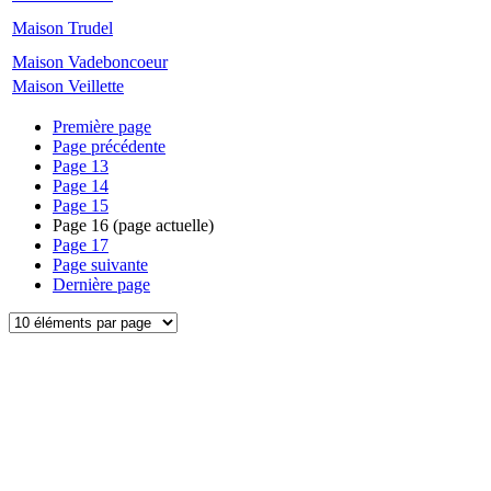
Maison Trudel
Maison Vadeboncoeur
Maison Veillette
Première page
Page précédente
Page
13
Page
14
Page
15
Page
16
(page actuelle)
Page
17
Page suivante
Dernière page