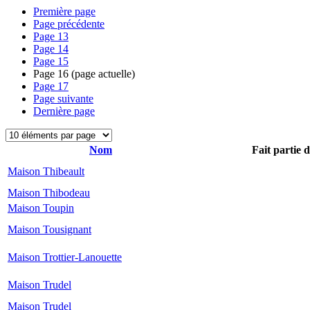
Première page
Page précédente
Page
13
Page
14
Page
15
Page
16
(page actuelle)
Page
17
Page suivante
Dernière page
Nom
Fait partie 
Maison Thibeault
Maison Thibodeau
Maison Toupin
Maison Tousignant
Maison Trottier-Lanouette
Maison Trudel
Maison Trudel