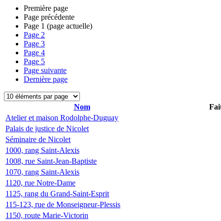
Première page
Page précédente
Page
1
(page actuelle)
Page
2
Page
3
Page
4
Page
5
Page suivante
Dernière page
Nom
Fai
Atelier et maison Rodolphe-Duguay
Palais de justice de Nicolet
Séminaire de Nicolet
1000, rang Saint-Alexis
1008, rue Saint-Jean-Baptiste
1070, rang Saint-Alexis
1120, rue Notre-Dame
1125, rang du Grand-Saint-Esprit
115-123, rue de Monseigneur-Plessis
1150, route Marie-Victorin