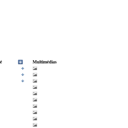
é
Multimédias