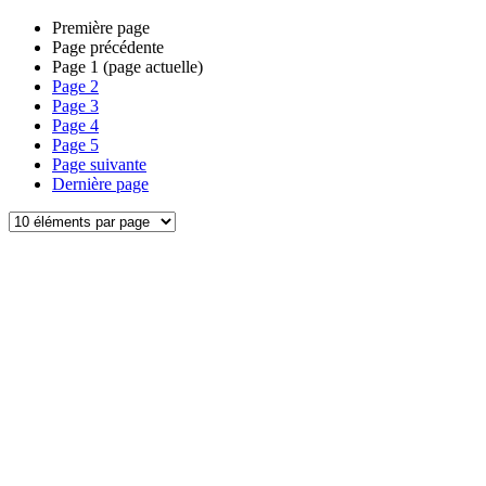
Première page
Page précédente
Page
1
(page actuelle)
Page
2
Page
3
Page
4
Page
5
Page suivante
Dernière page