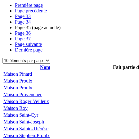
Première page
Page précédente
Page
33
Page
34
Page
35
(page actuelle)
Page
36
Page
37
Page suivante
Dernière page
Nom
Fait partie 
Maison Pinard
Maison Proulx
Maison Proulx
Maison Provencher
Maison Roger-Veilleux
Maison Roy
Maison Saint-Cyr
Maison Saint-Joseph
Maison Sainte-Thérèse
Maison Stephen-Proulx