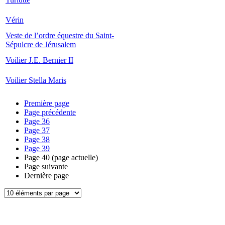
Vérin
Veste de l’ordre équestre du Saint-
Sépulcre de Jérusalem
Voilier J.E. Bernier II
Voilier Stella Maris
Première page
Page précédente
Page
36
Page
37
Page
38
Page
39
Page
40
(page actuelle)
Page suivante
Dernière page