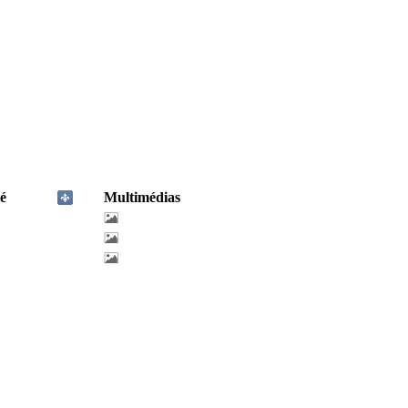
é
Multimédias