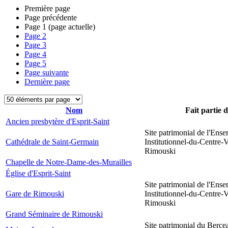
Première page
Page précédente
Page
1
(page actuelle)
Page
2
Page
3
Page
4
Page
5
Page suivante
Dernière page
Nom
Fait partie 
Ancien presbytère d'Esprit-Saint
Site patrimonial de l'Ens
Cathédrale de Saint-Germain
Institutionnel-du-Centre-V
Rimouski
Chapelle de Notre-Dame-des-Murailles
Église d'Esprit-Saint
Site patrimonial de l'Ens
Gare de Rimouski
Institutionnel-du-Centre-V
Rimouski
Grand Séminaire de Rimouski
Site patrimonial du Berce