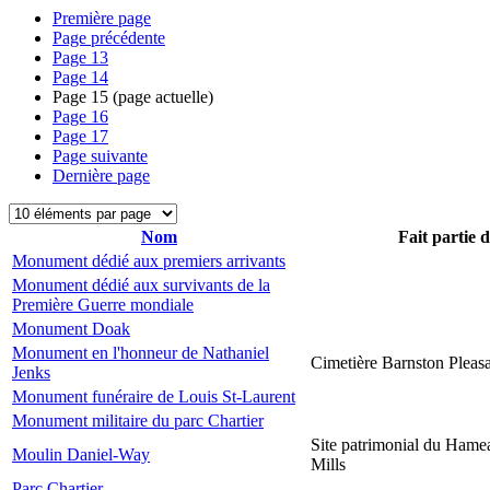
Première page
Page précédente
Page
13
Page
14
Page
15
(page actuelle)
Page
16
Page
17
Page suivante
Dernière page
Nom
Fait partie 
Monument dédié aux premiers arrivants
Monument dédié aux survivants de la
Première Guerre mondiale
Monument Doak
Monument en l'honneur de Nathaniel
Cimetière Barnston Pleas
Jenks
Monument funéraire de Louis St-Laurent
Monument militaire du parc Chartier
Site patrimonial du Hame
Moulin Daniel-Way
Mills
Parc Chartier