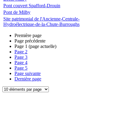
Pont couvert Spafford-Drouin
Pont de Milby
Site patrimonial de l'Ancienne-Centrale-
Hydroélectrique-de-la-Chute-Burroughs
Première page
Page précédente
Page
1
(page actuelle)
Page
2
Page
3
Page
4
Page
5
Page suivante
Dernière page