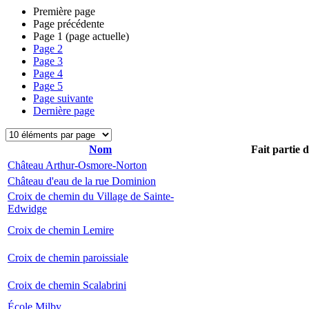
Première page
Page précédente
Page
1
(page actuelle)
Page
2
Page
3
Page
4
Page
5
Page suivante
Dernière page
Nom
Fait partie 
Château Arthur-Osmore-Norton
Château d'eau de la rue Dominion
Croix de chemin du Village de Sainte-
Edwidge
Croix de chemin Lemire
Croix de chemin paroissiale
Croix de chemin Scalabrini
École Milby