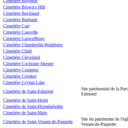
Cimetière Boynton
Cimetière Brown's Hill
Cimetière Buckland
Cimetière Burbank
Cimetière Carr
Cimetière Cassville
Cimetière Caswellboro
Cimetière Chamberlin-Washburn
Cimetière Child
Cimetière Cleveland
Cimetière Cochrane Sleeper
Cimetière Compton
Cimetière Crooker
Cimetière Crystal Lake
Site patrimonial de la Par
Cimetière de Saint-Edmond
Edmond
Cimetière de Saint-Henri
Cimetière de Saint-Herménégilde
Cimetière de Saint-Malo
Site du patrimoine de l'égl
Cimetière de Saint-Venant-de-Paquette
Venant-de-Paquette