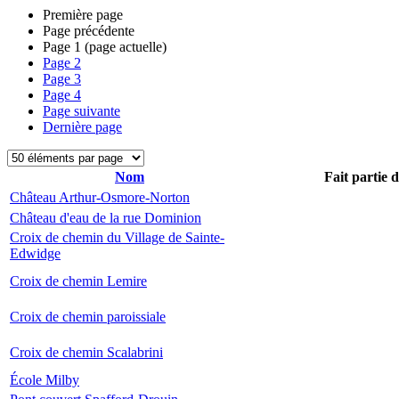
Première page
Page précédente
Page
1
(page actuelle)
Page
2
Page
3
Page
4
Page suivante
Dernière page
Nom
Fait partie 
Château Arthur-Osmore-Norton
Château d'eau de la rue Dominion
Croix de chemin du Village de Sainte-
Edwidge
Croix de chemin Lemire
Croix de chemin paroissiale
Croix de chemin Scalabrini
École Milby