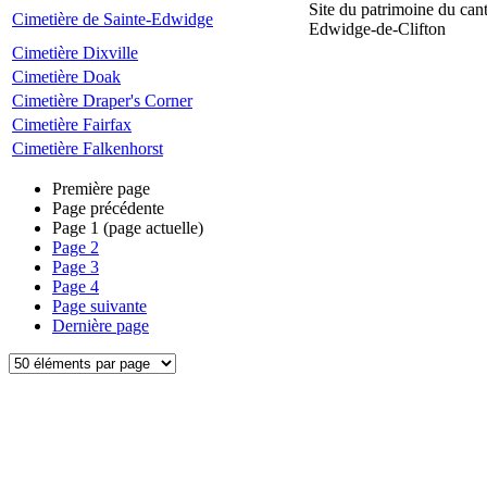
Site du patrimoine du can
Cimetière de Sainte-Edwidge
Edwidge-de-Clifton
Cimetière Dixville
Cimetière Doak
Cimetière Draper's Corner
Cimetière Fairfax
Cimetière Falkenhorst
Première page
Page précédente
Page
1
(page actuelle)
Page
2
Page
3
Page
4
Page suivante
Dernière page