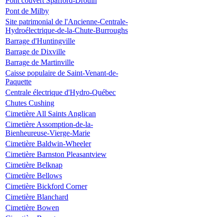
Pont couvert Spafford-Drouin
Pont de Milby
Site patrimonial de l'Ancienne-Centrale-
Hydroélectrique-de-la-Chute-Burroughs
Barrage d'Huntingville
Barrage de Dixville
Barrage de Martinville
Caisse populaire de Saint-Venant-de-
Paquette
Centrale électrique d'Hydro-Québec
Chutes Cushing
Cimetière All Saints Anglican
Cimetière Assomption-de-la-
Bienheureuse-Vierge-Marie
Cimetière Baldwin-Wheeler
Cimetière Barnston Pleasantview
Cimetière Belknap
Cimetière Bellows
Cimetière Bickford Corner
Cimetière Blanchard
Cimetière Bowen