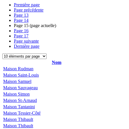
Première page
Page précédente
Page
13
Page
14
Page
15
(page actuelle)
Page
16
Page
17
Page suivante
Dernière page
Nom
Maison Rudman
Maison Saint-Louis
Maison Samuel
Maison Sauvageau
Maison Simon
Maison St-Arnaud
Maison Tantanini
Maison Tessier-Côté
Maison Thibault
Maison Thibault