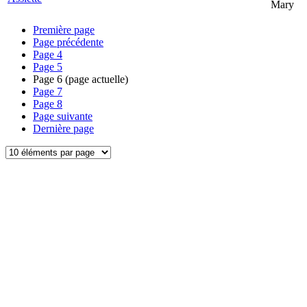
Mary
Première page
Page précédente
Page
4
Page
5
Page
6
(page actuelle)
Page
7
Page
8
Page suivante
Dernière page