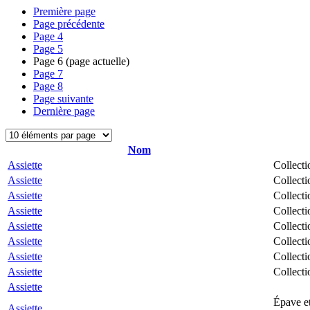
Première page
Page précédente
Page
4
Page
5
Page
6
(page actuelle)
Page
7
Page
8
Page suivante
Dernière page
Nom
Assiette
Collecti
Assiette
Collecti
Assiette
Collecti
Assiette
Collecti
Assiette
Collecti
Assiette
Collecti
Assiette
Collecti
Assiette
Collecti
Assiette
Épave et
Assiette