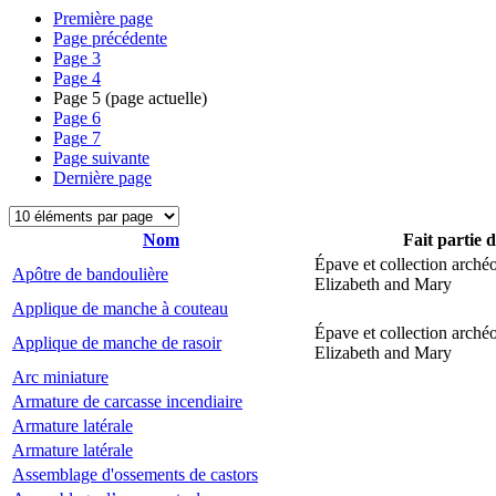
Première page
Page précédente
Page
3
Page
4
Page
5
(page actuelle)
Page
6
Page
7
Page suivante
Dernière page
Nom
Fait partie 
Épave et collection arché
Apôtre de bandoulière
Elizabeth and Mary
Applique de manche à couteau
Épave et collection arché
Applique de manche de rasoir
Elizabeth and Mary
Arc miniature
Armature de carcasse incendiaire
Armature latérale
Armature latérale
Assemblage d'ossements de castors