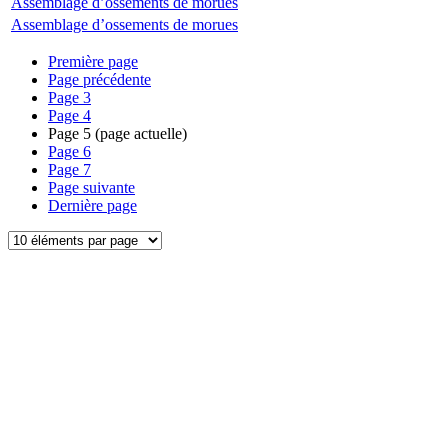
Assemblage d’ossements de morues
Assemblage d’ossements de morues
Première page
Page précédente
Page
3
Page
4
Page
5
(page actuelle)
Page
6
Page
7
Page suivante
Dernière page