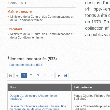
dessins d'ar
2010 - 2011
Philippe-Fer
Maître d'oeuvre
:
fonds a été c
Ministère de la Culture, des Communications et
de la Condition féminine
en 1979. En 
collection a
Exécutant
:
au public vi
Ministère de la Culture, des Communications et
de la Condition féminine
Éléments inventoriés (533)
Patrimoine mobilier (533)
Page
(page
Page
Page
Page
Page
1
Première
2
Page
3
4
5
Page
Dernière
actuelle)
page
précédente
suivante
page
Nom
Fait partie de
Dessin d'architecture (Académie de
Fonds Charles-Philippe-Fe
musique)
Baillairgé
Dessin d'architecture (Année jubilaire, 60e
Fonds Charles-Philippe-Fe
du règne de sa Majesté Victoria reine
Baillairgé