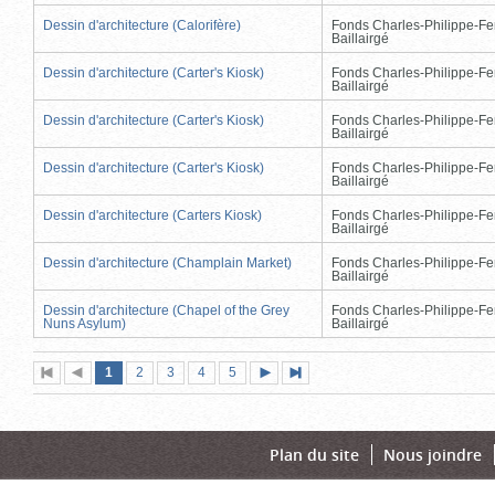
Dessin d'architecture (Calorifère)
Fonds Charles-Philippe-Fe
Baillairgé
Dessin d'architecture (Carter's Kiosk)
Fonds Charles-Philippe-Fe
Baillairgé
Dessin d'architecture (Carter's Kiosk)
Fonds Charles-Philippe-Fe
Baillairgé
Dessin d'architecture (Carter's Kiosk)
Fonds Charles-Philippe-Fe
Baillairgé
Dessin d'architecture (Carters Kiosk)
Fonds Charles-Philippe-Fe
Baillairgé
Dessin d'architecture (Champlain Market)
Fonds Charles-Philippe-Fe
Baillairgé
Dessin d'architecture (Chapel of the Grey
Fonds Charles-Philippe-Fe
Nuns Asylum)
Baillairgé
Page
(page
Page
Page
Page
Page
1
Première
2
Page
3
4
5
Page
Dernière
actuelle)
page
précédente
suivante
page
Plan du site
Nous joindre