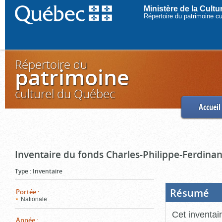
Ministère de la Cult
Répertoire du patrimoine c
Répertoire du
patrimoine
culturel du Québec
Accueil
Inventaire du fonds Charles-Philippe-Ferdinan
Type
:
Inventaire
Résumé
(Boi
Portée
:
ouve
Nationale
cliq
pou
Cet inventai
ferm
Année
: