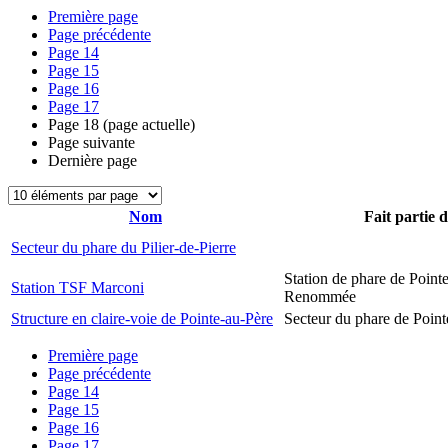
Première page
Page précédente
Page
14
Page
15
Page
16
Page
17
Page
18
(page actuelle)
Page suivante
Dernière page
Nom
Fait partie 
Secteur du phare du Pilier-de-Pierre
Station de phare de Pointe
Station TSF Marconi
Renommée
Structure en claire-voie de Pointe-au-Père
Secteur du phare de Point
Première page
Page précédente
Page
14
Page
15
Page
16
Page
17