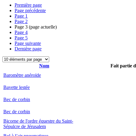
Première page
Page précédente
Page
1
Page
2
Page
3
(page actuelle)
Page
4
Page
5
Page suivante
Dernière page
Nom
Fait partie 
Baromètre anéroïde
Bavette lestée
Bec de corbin
Bec de corbin
Bicorne de l'ordre équestre du Saint-
Sépulcre de Jérusalem
Bol à l’air pneumatique