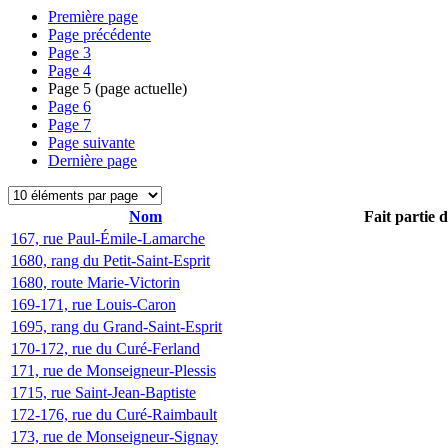
Première page
Page précédente
Page
3
Page
4
Page
5
(page actuelle)
Page
6
Page
7
Page suivante
Dernière page
Nom
Fait partie 
167, rue Paul-Émile-Lamarche
1680, rang du Petit-Saint-Esprit
1680, route Marie-Victorin
169-171, rue Louis-Caron
1695, rang du Grand-Saint-Esprit
170-172, rue du Curé-Ferland
171, rue de Monseigneur-Plessis
1715, rue Saint-Jean-Baptiste
172-176, rue du Curé-Raimbault
173, rue de Monseigneur-Signay