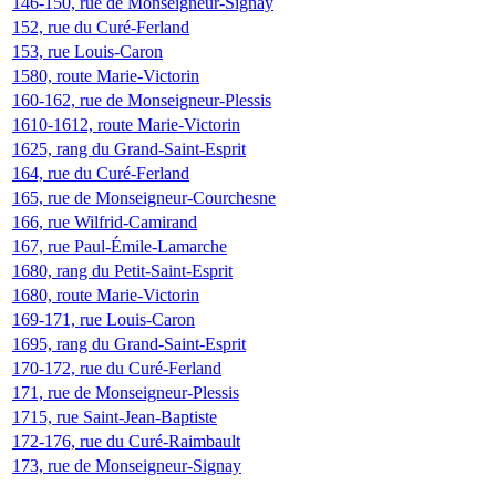
146-150, rue de Monseigneur-Signay
152, rue du Curé-Ferland
153, rue Louis-Caron
1580, route Marie-Victorin
160-162, rue de Monseigneur-Plessis
1610-1612, route Marie-Victorin
1625, rang du Grand-Saint-Esprit
164, rue du Curé-Ferland
165, rue de Monseigneur-Courchesne
166, rue Wilfrid-Camirand
167, rue Paul-Émile-Lamarche
1680, rang du Petit-Saint-Esprit
1680, route Marie-Victorin
169-171, rue Louis-Caron
1695, rang du Grand-Saint-Esprit
170-172, rue du Curé-Ferland
171, rue de Monseigneur-Plessis
1715, rue Saint-Jean-Baptiste
172-176, rue du Curé-Raimbault
173, rue de Monseigneur-Signay