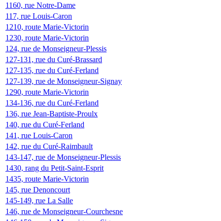
1160, rue Notre-Dame
117, rue Louis-Caron
1210, route Marie-Victorin
1230, route Marie-Victorin
124, rue de Monseigneur-Plessis
127-131, rue du Curé-Brassard
127-135, rue du Curé-Ferland
127-139, rue de Monseigneur-Signay
1290, route Marie-Victorin
134-136, rue du Curé-Ferland
136, rue Jean-Baptiste-Proulx
140, rue du Curé-Ferland
141, rue Louis-Caron
142, rue du Curé-Raimbault
143-147, rue de Monseigneur-Plessis
1430, rang du Petit-Saint-Esprit
1435, route Marie-Victorin
145, rue Denoncourt
145-149, rue La Salle
146, rue de Monseigneur-Courchesne