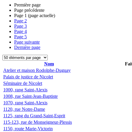
Première page
Page précédente
Page
1
(page actuelle)
Page
2
Page
3
Page
4
Page
5
Page suivante
Dernière page
Nom
Fai
Atelier et maison Rodolphe-Duguay
Palais de justice de Nicolet
Séminaire de Nicolet
1000, rang Saint-Alexis
1008, rue Saint-Jean-Baptiste
1070, rang Saint-Alexis
1120, rue Notre-Dame
1125, rang du Grand-Saint-Esprit
115-123, rue de Monseigneur-Plessis
1150, route Marie-Victorin