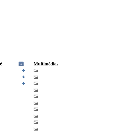
é
Multimédias