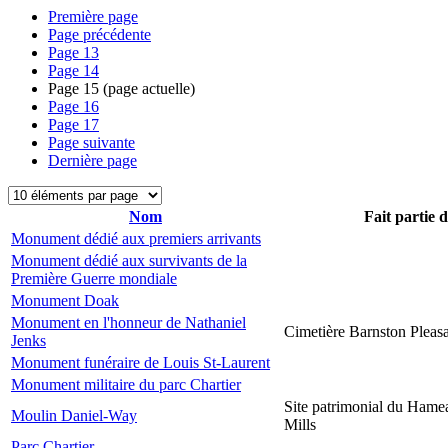
Première page
Page précédente
Page
13
Page
14
Page
15
(page actuelle)
Page
16
Page
17
Page suivante
Dernière page
Nom
Fait partie 
Monument dédié aux premiers arrivants
Monument dédié aux survivants de la
Première Guerre mondiale
Monument Doak
Monument en l'honneur de Nathaniel
Cimetière Barnston Pleas
Jenks
Monument funéraire de Louis St-Laurent
Monument militaire du parc Chartier
Site patrimonial du Hame
Moulin Daniel-Way
Mills
Parc Chartier