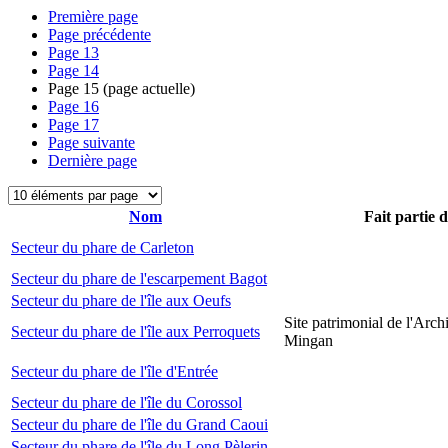
Première page
Page précédente
Page
13
Page
14
Page
15
(page actuelle)
Page
16
Page
17
Page suivante
Dernière page
Nom
Fait partie 
Secteur du phare de Carleton
Secteur du phare de l'escarpement Bagot
Secteur du phare de l'île aux Oeufs
Site patrimonial de l'Arch
Secteur du phare de l'île aux Perroquets
Mingan
Secteur du phare de l'île d'Entrée
Secteur du phare de l'île du Corossol
Secteur du phare de l'île du Grand Caoui
Secteur du phare de l'île du Long Pèlerin