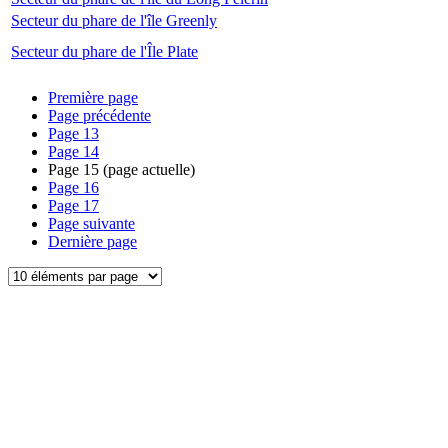
Secteur du phare de l'île Greenly
Secteur du phare de l'Île Plate
Première page
Page précédente
Page
13
Page
14
Page
15
(page actuelle)
Page
16
Page
17
Page suivante
Dernière page