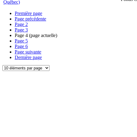
Québec)
Première page
Page précédente
Page
2
Page
3
Page
4
(page actuelle)
Page
5
Page
6
Page suivante
Dernière page