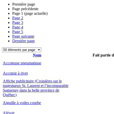
Première page
Page précédente
Page
1
(page actuelle)
Page
2
Page
3
Page
4
Page
5
Page suivante
Dernière page
Nom
Fait partie 
Accoteuse pneumatique
Accotoir à rivet
Affiche publicitaire (Croisières sur le
majestueux St. Laurent et l’incomparable
Saguenay dans la belle province de
Québec)
Aiguille à voiles courbe
Alésoir